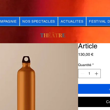
OMPAGNIE
NOS SPECTACLES
ACTUALITES
FESTIVAL 
T
H
ÉÂT
R
E
Article
Prix
130,00 €
Quantité
*
C